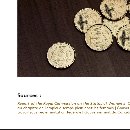
Sources :
Report of the Royal Commission on the Status of Women in
au chapitre de l'emploi à temps plein chez les femmes
|
Gouvern
travail sous réglementation fédérale
|
Gouvernement du Canada, 