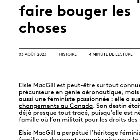
Collection
Parlons produits
collectionneurs
faire bouger les
Opulence
d’investissement
débutants
Année lunaire
Glossaire de termes
Glossaire
choses
d’investissement
TOUS LES THÈMES
03 AOÛT 2023
HISTOIRE
4 MINUTE DE LECTURE
Elsie MacGill est peut-être surtout con
précurseure en génie aéronautique, mais e
aussi une féministe passionnée : elle a su
changements au Canada
. Son destin étai
déjà presque tout tracé, puisqu’elle est 
famille où l’on militait pour les droits de
Elsie MacGill a perpétué l’héritage fémini
famille en devenant commissaire pour l