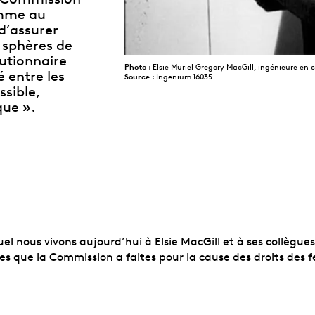
emme au
d’assurer
s sphères de
lutionnaire
Photo
: Elsie Muriel Gregory MacGill, ingénieure e
 entre les
Source
: Ingenium 16035
sible,
que ».
l nous vivons aujourd’hui à Elsie MacGill et à ses collègues
ses que la Commission a faites pour la cause des droits d