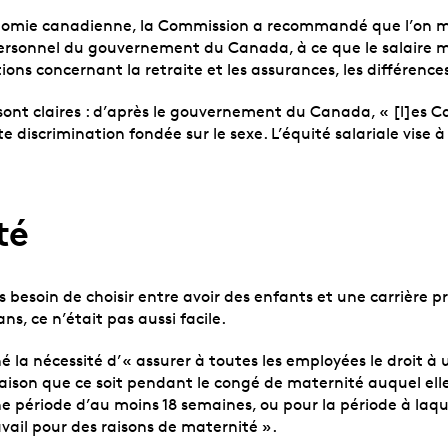
mie canadienne, la Commission a recommandé que l’on modifi
 personnel du gouvernement du Canada, à ce que le salaire
ons concernant la retraite et les assurances, les différence
 sont claires : d’après le gouvernement du Canada, « [l]es C
discrimination fondée sur le sexe. L’équité salariale vise à
té
 besoin de choisir entre avoir des enfants et une carrière p
 ans, ce n’était pas aussi facile.
ôné la nécessité d’« assurer à toutes les employées le droit
aison que ce soit pendant le congé de maternité auquel elle
période d’au moins 18 semaines, ou pour la période à laquel
vail pour des raisons de maternité ».