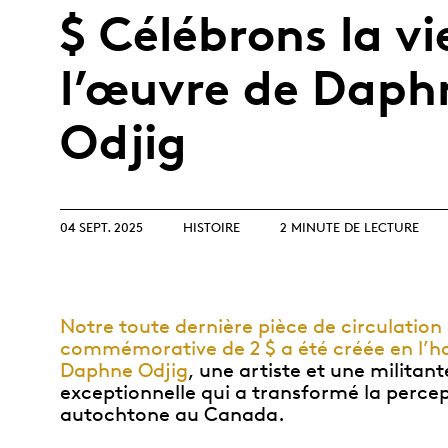
Collection
Parlons produits
collectionneurs
$ Célébrons la vi
Opulence
d’investissement
débutants
Année lunaire
Glossaire de termes
Glossaire
l’œuvre de Daph
d’investissement
TOUS LES THÈMES
Odjig
04 SEPT. 2025
HISTOIRE
2 MINUTE DE LECTURE
Notre toute dernière pièce de circulation
commémorative de 2 $ a été créée en l’h
Daphne Odjig
, une artiste et une militant
exceptionnelle qui a transformé la percep
autochtone au Canada.