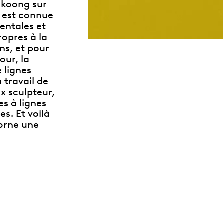
mkoong sur
g est connue
entales et
opres à la
ns, et pour
our, la
 lignes
 travail de
x sculpteur,
s à lignes
es. Et voilà
 orne une