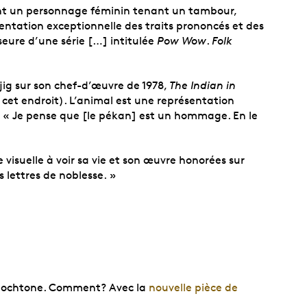
nt un personnage féminin tenant un tambour,
résentation exceptionnelle des traits prononcés et des
seure d’une série […] intitulée
Pow Wow
.
Folk
ig sur son chef-d’œuvre de 1978,
The Indian in
et endroit). L’animal est une représentation
om). « Je pense que [le pékan] est un hommage. En le
visuelle à voir sa vie et son œuvre honorées sur
 lettres de noblesse. »
 autochtone. Comment? Avec la
nouvelle pièce de