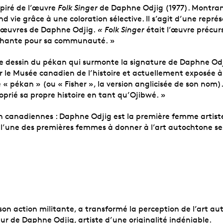
spiré de l’œuvre
Folk Singer
de Daphne Odjig (1977). Montra
rend vie grâce à une coloration sélective. Il s’agit d’une rep
es œuvres de Daphne Odjig.
« Folk Singer
était l’œuvre précur
 chante pour sa communauté. »
e dessin du pékan qui surmonte la signature de Daphne Odj
 Musée canadien de l’histoire et actuellement exposée à c
fie « pékan » (ou « Fisher », la version anglicisée de son n
prié sa propre histoire en tant qu’Ojibwé. »
n canadiennes : Daphne Odjig est la première femme artiste 
l’une des premières femmes à donner à l’art autochtone ses
à son action militante, a transformé la perception de l’art
eur de Daphne Odjig, artiste d’une originalité indéniable.