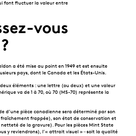
 font fluctuer la valeur entre
ssez-vous
n?
eldon a été mise au point en 1949 et est ensuite
sieurs pays, dont le Canada et les États-Unis.
ux éléments : une lettre (ou deux) et une valeur
rique va de 1 à 70, où 70 (MS-70) représente la
ade d’une pièce canadienne sera déterminé par son
ce fraîchement frappée), son état de conservation et
a netteté de la gravure). Pour les pièces Mint State
s y reviendrons), l’« attrait visuel » – soit la qualité