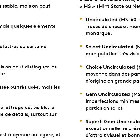
aissable, mais on peut
« MS » (Mint State ou Ne
Uncirculated (MS-60, 
, mais quelques éléments
Traces de chocs et marq
monarque.
 lettres ou certains
Select Uncirculated (
manipulation très visibl
is on peut distinguer les
Choice Uncirculated (
te.
moyenne dans des partie
d’origine en grande par
usée ou très usée, mais les
Gem Uncirculated (MS
imperfections minimes;
 lettrage est visible; la
parties en relief.
 de détails, surtout sur
Superb Gem Uncirculat
exceptionnelle ne pré
 est moyenne ou légère, et
d’attrait visuel et bon