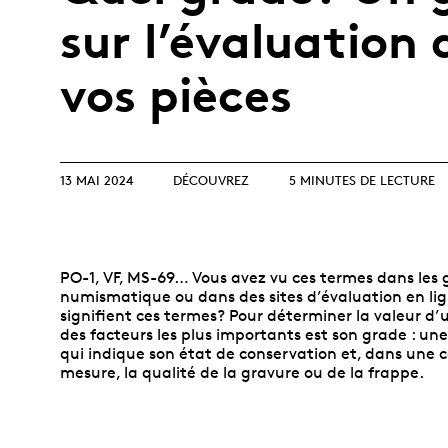
Collection
Parlons produits
collectionneurs
sur l’évaluation 
Opulence
d’investissement
débutants
Année lunaire
Glossaire de termes
Glossaire
vos pièces
d’investissement
TOUS LES THÈMES
13 MAI 2024
DÉCOUVREZ
5 MINUTES DE LECTURE
PO-1, VF, MS-69… Vous avez vu ces termes dans les 
numismatique ou dans des sites d’évaluation en li
signifient ces termes? Pour déterminer la valeur d’
des facteurs les plus importants est son grade : un
qui indique son état de conservation et, dans une 
mesure, la qualité de la gravure ou de la frappe.