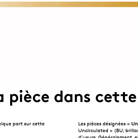
 pièce dans cette
Un
lque part sur cette
Les pièces désignées «
Uncirculated » (BU; brill
d’usure. Généralement, el