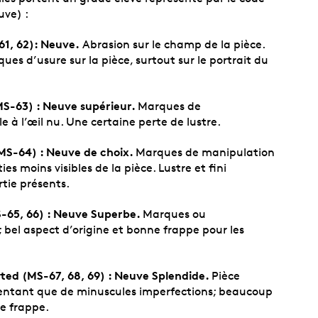
uve) :
61, 62):
Neuve.
Abrasion sur le champ de la pièce.
ues d’usure sur la pièce, surtout sur le portrait du
MS-63) :
Neuve supérieur.
Marques de
e à l’œil nu. Une certaine perte de lustre.
MS-64) :
Neuve de choix.
Marques de manipulation
s moins visibles de la pièce. Lustre et fini
tie présents.
-65, 66) :
Neuve Superbe.
Marques ou
 bel aspect d’origine et bonne frappe pour les
ed (MS-67, 68, 69) :
Neuve Splendide.
Pièce
sentant que de minuscules imperfections; beaucoup
ne frappe.