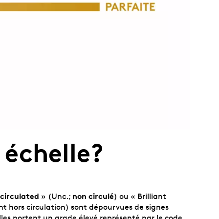
 échelle?
circulated
non circulé
» (Unc.;
) ou « Brilliant
ant hors circulation) sont dépourvues de signes
les portent un grade élevé représenté par le code