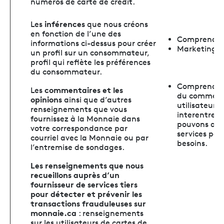
numéros de carte de crédit.
inférences
Les
que nous créons
en fonction de l’une des
Comprendre 
informations ci-dessus pour créer
Marketing et
un profil sur un consommateur,
profil qui reflète les préférences
du consommateur.
Comprendre l
commentaires et les
Les
du commerce
opinions
ainsi que d’autres
utilisateur
renseignements que vous
interentrepr
fournissez à la Monnaie dans
pouvons amél
votre correspondance par
services pou
courriel avec la Monnaie ou par
besoins.
l’entremise de sondages.
Les renseignements que nous
recueillons auprès d’un
fournisseur de services tiers
pour détecter et prévenir les
transactions frauduleuses sur
monnaie.ca
: renseignements
sur les utilisateurs de cartes de