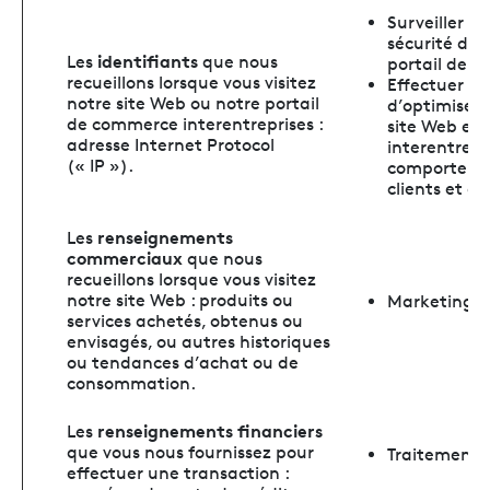
Surveiller le
sécurité de 
identifiants
Les
que nous
portail de c
recueillons lorsque vous visitez
Effectuer de
notre site Web ou notre portail
d’optimiser 
de commerce interentreprises :
site Web et
adresse Internet Protocol
interentrepr
(« IP »).
comportemen
clients et de
renseignements
Les
commerciaux
que nous
recueillons lorsque vous visitez
notre site Web : produits ou
Marketing et
services achetés, obtenus ou
envisagés, ou autres historiques
ou tendances d’achat ou de
consommation.
renseignements financiers
Les
que vous nous fournissez pour
Traitement
effectuer une transaction :