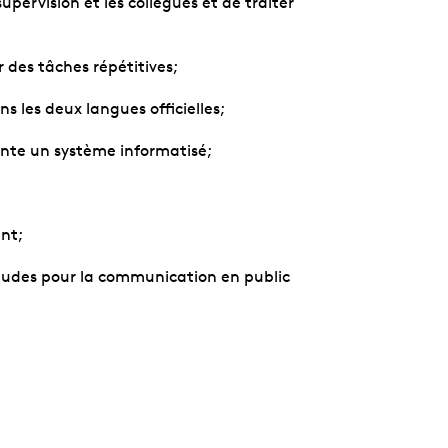
ervision et les collègues et de traiter
r des tâches répétitives;
s les deux langues officielles;
iente un système informatisé;
ent;
itudes pour la communication en public