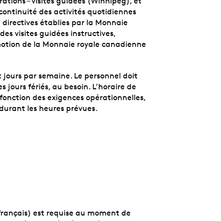
ations – visites guidées (Winnipeg), et
 continuité des activités quotidiennes
 directives établies par la Monnaie
 des visites guidées instructives,
omotion de la Monnaie royale canadienne
t jours par semaine. Le personnel doit
s jours fériés, au besoin. L’horaire de
fonction des exigences opérationnelles,
 durant les heures prévues.
t français) est requise au moment de