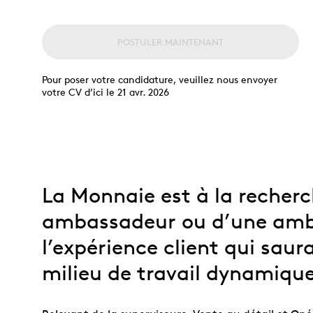
Collection
Parlons produits
collectionneurs
Opulence
d’investissement
débutants
Année lunaire
Glossaire de termes
Glossaire
POSTULER MAINTENANT
d’investissement
TOUS LES THÈMES
Pour poser votre candidature, veuillez nous envoyer
votre CV d’ici le 21 avr. 2026
La Monnaie est à la recher
ambassadeur ou d’une amb
l’expérience client qui sau
milieu de travail dynamique 