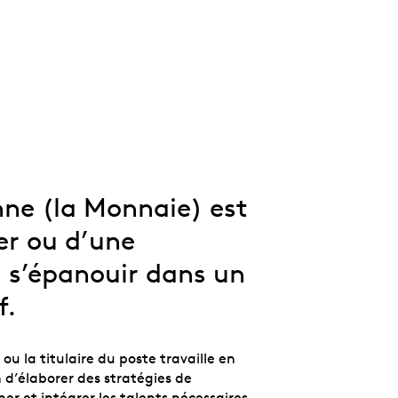
Abonnements
Frais de voyage
commémoratives
numismatiques
Pièces des Fêtes
et d'accueil
Signalement
d’un acte
TOUTES LES
TOUTES LES IDÉES-
répréhensible et
CATÉGORIES
CADEAUX
dénonciation
VOIR TOUS LES ARTICLES
ne (la Monnaie) est
er ou d’une
a s’épanouir dans un
f.
ou la titulaire du poste travaille en
 d’élaborer des stratégies de
r et intégrer les talents nécessaires