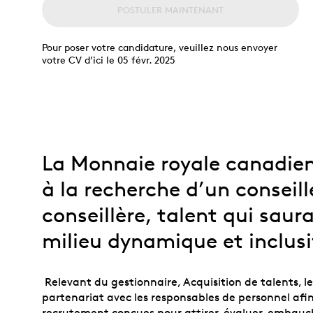
Collection
Parlons produits
collectionneurs
POSTULER MAINTENANT
Opulence
d’investissement
débutants
Année lunaire
Glossaire de termes
Glossaire
Pour poser votre candidature, veuillez nous envoyer
d’investissement
votre CV d’ici le 05 févr. 2025
TOUS LES THÈMES
La Monnaie royale canadien
à la recherche d’un conseill
conseillère, talent qui saur
milieu dynamique et inclusi
Relevant du gestionnaire, Acquisition de talents, le 
partenariat avec les responsables de personnel afin
recrutement conçues pour attirer, évaluer, embauche