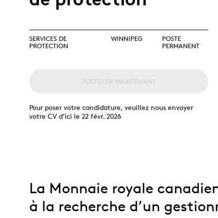
Collection
Parlons produits
collectionneurs
Opulence
d’investissement
débutants
Année lunaire
Glossaire de termes
Glossaire
d’investissement
SERVICES DE
WINNIPEG
POSTE
PROTECTION
PERMANENT
TOUS LES THÈMES
POSTULER MAINTENANT
Pour poser votre candidature, veuillez nous envoyer
votre CV d’ici le 22 févr. 2026
La Monnaie royale canadien
à la recherche d’un gestion