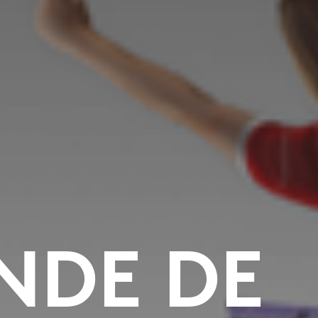
NDE DE