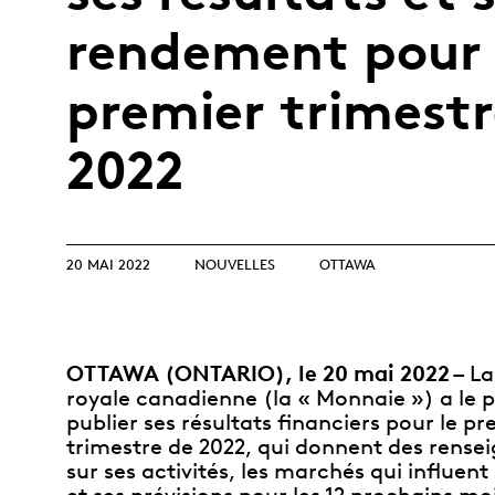
Collection
Parlons produits
collectionneurs
Opulence
d’investissement
débutants
rendement pour 
Année lunaire
Glossaire de termes
Glossaire
d’investissement
premier trimestr
TOUS LES THÈMES
2022
20 MAI 2022
NOUVELLES
OTTAWA
OTTAWA (ONTARIO), le 20 mai 2022 –
La
royale canadienne (la « Monnaie ») a le pl
publier ses résultats financiers pour le pr
trimestre de 2022, qui donnent des rens
sur ses activités, les marchés qui influent 
et ses prévisions pour les 12 prochains mo