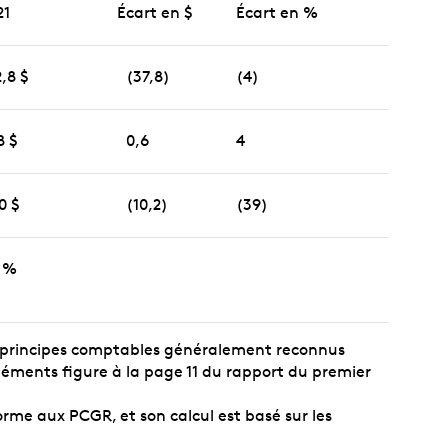
21
Écart en $
Écart en %
,8 $
(37,8)
(4)
8 $
0,6
4
0 $
(10,2)
(39)
9 %
ux principes comptables généralement reconnus
léments figure à la page 11 du rapport du premier
rme aux PCGR, et son calcul est basé sur les