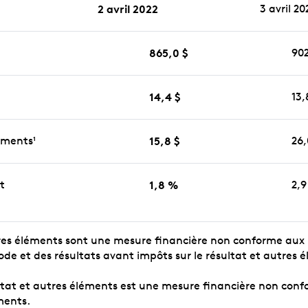
2 avril 2022
3 avril 20
865,0 $
902
14,4 $
13,
léments
15,8 $
26,
1
t
1,8 %
2,
 autres éléments sont une mesure financière non conforme a
e et des résultats avant impôts sur le résultat et autres é
ltat et autres éléments est une mesure financière non confo
ments.