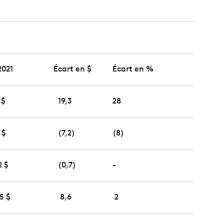
2021
Écart en $
Écart en %
 $
19,3
28
 $
(7,2)
(8)
2 $
(0,7)
-
5 $
8,6
2