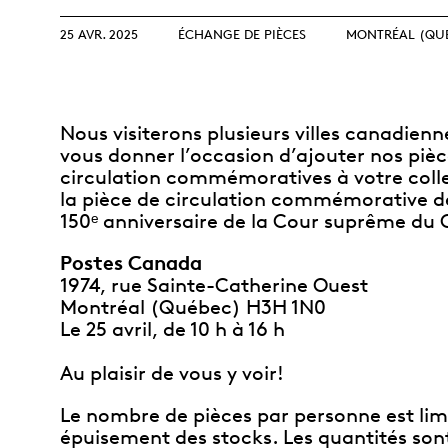
Collection
Parlons produits
collectionneurs
Opulence
d’investissement
débutants
25 AVR. 2025
ÉCHANGE DE PIÈCES
MONTRÉAL (QU
Année lunaire
Glossaire de termes
Glossaire
d’investissement
TOUS LES THÈMES
Nous visiterons plusieurs villes canadienn
vous donner l’occasion d’ajouter nos pièc
circulation commémoratives à votre coll
la pièce de circulation commémorative de
150ᵉ anniversaire de la Cour suprême du
Postes Canada
1974, rue Sainte-Catherine Ouest
Montréal (Québec) H3H 1N0
Le 25 avril, de 10 h à 16 h
Au plaisir de vous y voir!
Le nombre de pièces par personne est lim
épuisement des stocks. Les quantités sont