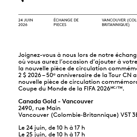
Collection
Parlons produits
collectionneurs
Opulence
d’investissement
débutants
Année lunaire
Glossaire de termes
Glossaire
24 JUIN
ÉCHANGE DE
VANCOUVER (COL
d’investissement
2026
PIECES
BRITANNIQUE)
TOUS LES THÈMES
Joignez-vous à nous lors de notre échang
où vous aurez l’occasion d’ajouter à votre
la nouvelle pièce de circulation commém
2 $ 2026 – 50ᵉ anniversaire de la Tour CN a
nouvelle pièce de circulation commémorat
Coupe du Monde de la FIFA 2026
.
MC/TM
Canada Gold - Vancouver
2490, rue Main
Vancouver (Colombie
‑
Britannique) V5T 3
Le 24 juin, de 10 h à 17 h
Le 25 juin, de 10 h à 17 h