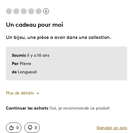
Unique en son genre
5
Un cadeau pour moi
Les meilleures utilisations
Un bijou, une pièce a avoir dans une collection.
Cadeau pour adulte
Occasion spéciale
Soumis
il y a 16 ans
Décrivez-vous
Guidé par la qualité
Par
Pierre
de
Longueuil
Plus de détails
Continuer les achats
Oui, je recommande ce produit
Le pour
Bonne valeur
0
0
Signaler un avis
Motif attrayant