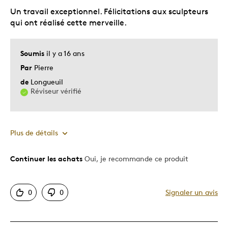
Un travail exceptionnel. Félicitations aux sculpteurs
Collection
qui ont réalisé cette merveille.
Décrivez-vous
Guidé par la qualité
Soumis
il y a 16 ans
Par
Pierre
de
Longueuil
Réviseur vérifié
Plus de détails
Continuer les achats
Oui, je recommande ce produit
Le pour
Bonne valeur
0
0
Signaler un avis
Motif attrayant
Original
Très bonne qualité