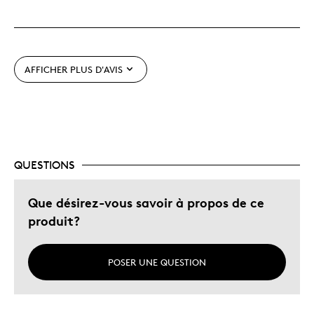
Original
Très bonne qualité
Unique en son genre
AFFICHER PLUS D'AVIS
Les meilleures utilisations
Occasion spéciale
Décrivez-vous
Guidé par la qualité
QUESTIONS
Que désirez-vous savoir à propos de ce
produit?
POSER UNE QUESTION