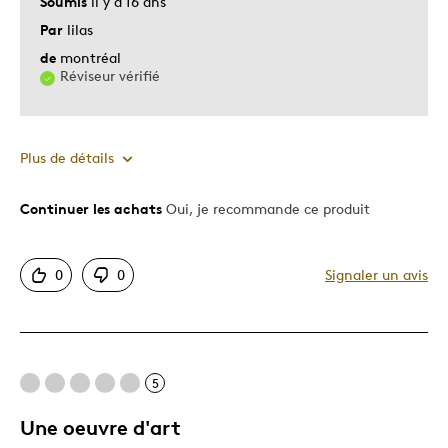
Soumis
il y a 16 ans
Par
lilas
de
montréal
Réviseur vérifié
Plus de détails
Continuer les achats
Oui, je recommande ce produit
Le pour
Bonne valeur
0
0
Signaler un avis
Motif attrayant
Original
Très bonne qualité
Unique en son genre
5
Une oeuvre d'art
Les meilleures utilisations