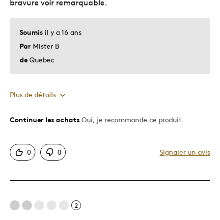
bravure voir remarquable.
Soumis
il y a 16 ans
Par
Mister B
de
Quebec
Plus de détails
Continuer les achats
Oui, je recommande ce produit
Le pour
Bonne valeur
0
0
Signaler un avis
Motif attrayant
Original
Très bonne qualité
Unique en son genre
2