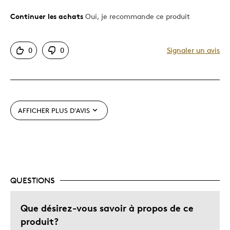
Continuer les achats
Oui, je recommande ce produit
Le pour
Bonne valeur
0
0
Signaler un avis
Motif attrayant
Original
Très bonne qualité
Unique en son genre
AFFICHER PLUS D'AVIS
Les meilleures utilisations
Cadeau pour adulte
Occasion spéciale
QUESTIONS
Décrivez-vous
Guidé par la qualité
Que désirez-vous savoir à propos de ce
produit?