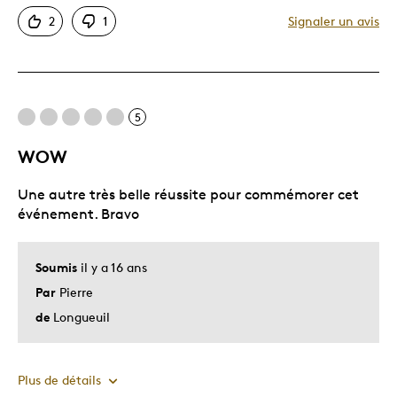
Motif attrayant
2
1
Signaler un avis
Original
Le contre
5
Mauvaise qualité
WOW
Une autre très belle réussite pour commémorer cet
événement. Bravo
Soumis
il y a 16 ans
Par
Pierre
de
Longueuil
Plus de détails