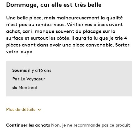
Dommage, car elle est très belle
Les meilleures utilisations
Une belle pièce, mais malheureusement la qualité
Cadeau de Noël
n'est pas au rendez-vous. Vérifier vos pièces avant
Cadeau pour adulte
achat, car il manque souvent du placage sur la
Occasion spéciale
surface et surtout les côtés. Il aura fallu que je trie 4
pièces avant dans avoir une pièce convenable. Sorter
Décrivez-vous
Guidé par la qualité
votre loupe.
Soumis
il y a 16 ans
Par
Le Voyageur
de
Montréal
Plus de détails
Continuer les achats
Non, je ne recommande pas ce produit
Le pour