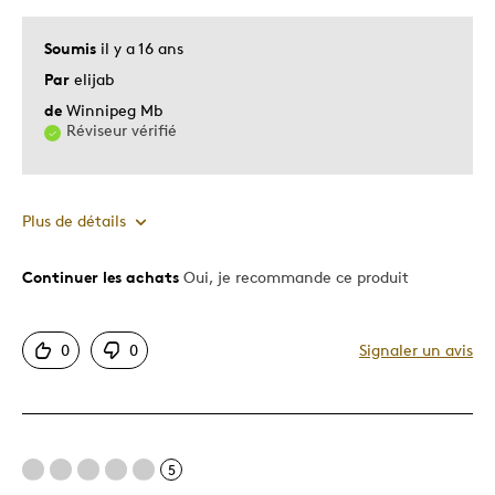
Soumis
il y a 16 ans
Par
elijab
de
Winnipeg Mb
Réviseur vérifié
Plus de détails
Continuer les achats
Oui, je recommande ce produit
Le pour
Belle inspiration
0
0
Signaler un avis
Motif attrayant
Décrivez-vous
Guidé par la qualité
5