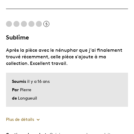
Original
Très bonne qualité
Unique en son genre
5
Sublime
Les meilleures utilisations
Après la pièce avec le nénuphar que j'ai finalement
Cadeau pour adulte
trouvé récemment, celle pièce s'ajoute à ma
Occasion spéciale
collection. Excellent travail.
Décrivez-vous
Guidé par la qualité
Soumis
il y a 16 ans
Par
Pierre
de
Longueuil
Plus de détails