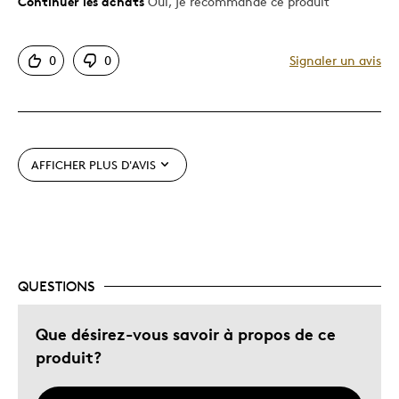
Continuer les achats
Oui, je recommande ce produit
Le pour
Bonne valeur
0
0
Signaler un avis
Motif attrayant
Original
Très bonne qualité
Unique en son genre
AFFICHER PLUS D'AVIS
Les meilleures utilisations
Occasion spéciale
Décrivez-vous
Guidé par la qualité
QUESTIONS
Que désirez-vous savoir à propos de ce
produit?