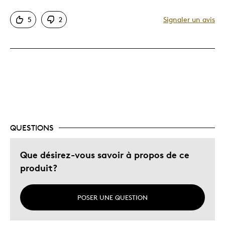
Authentique
5
2
Signaler un avis
Détaillé
Excellente condition
Propice à l'exposition
Rare
Décrivez-vous
Collectionneur
QUESTIONS
Que désirez-vous savoir à propos de ce
produit?
POSER UNE QUESTION