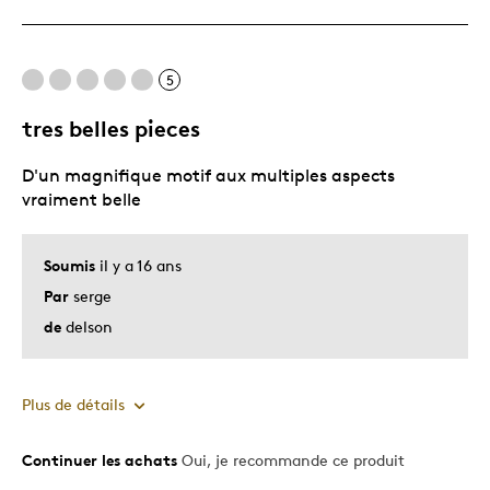
Propice à l'exposition
5
Les meilleures utilisations
tres belles pieces
Adultes
D'un magnifique motif aux multiples aspects
Passe-temps
vraiment belle
Souvenir
Décrivez-vous
Collectionneur, Soucieux de l'éducation
Soumis
il y a 16 ans
Par
serge
de
delson
Plus de détails
Continuer les achats
Oui, je recommande ce produit
Le pour