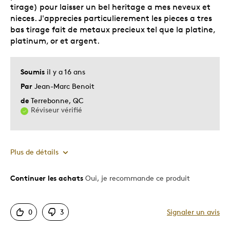
tirage) pour laisser un bel heritage a mes neveux et
nieces. J'apprecies particulierement les pieces a tres
bas tirage fait de metaux precieux tel que la platine,
platinum, or et argent.
Soumis
il y a 16 ans
Par
Jean-Marc Benoit
de
Terrebonne, QC
Réviseur vérifié
Plus de détails
Continuer les achats
Oui, je recommande ce produit
Le pour
Authentique
0
3
Signaler un avis
Détaillé
Excellente condition