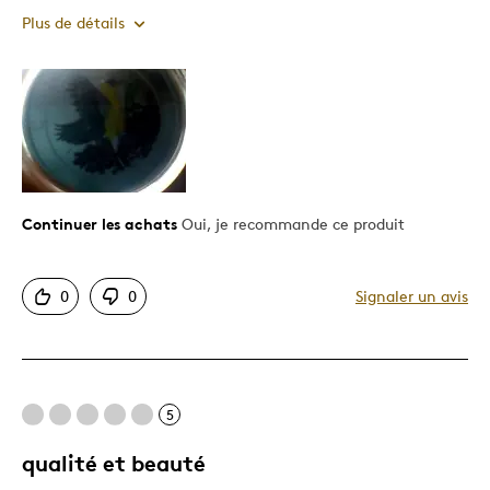
Plus de détails
Le pour
Bonne valeur
Motif attrayant
Original
Très bonne qualité
Continuer les achats
Oui, je recommande ce produit
Unique en son genre
0
0
Signaler un avis
Le contre
Rien
5
Les meilleures utilisations
qualité et beauté
Cadeau pour enfant