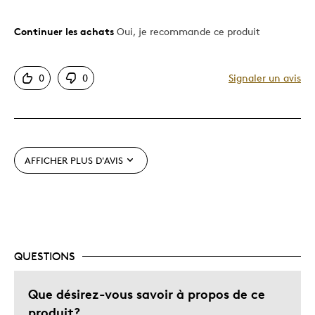
Continuer les achats
Oui, je recommande ce produit
Le pour
Original
0
0
Signaler un avis
Très bonne qualité
Les meilleures utilisations
Cadeau pour adulte
AFFICHER PLUS D'AVIS
Occasion spéciale
Décrivez-vous
Guidé par la qualité
QUESTIONS
Que désirez-vous savoir à propos de ce
produit?