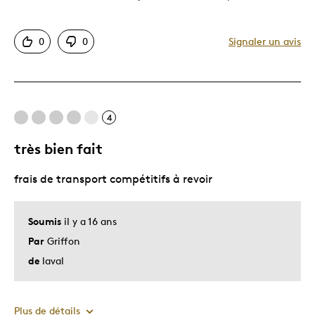
Les meilleures utilisations
0
0
Signaler un avis
Superbe à exposer
Décrivez-vous
Découverte, Guidé par la qualité
4
très bien fait
frais de transport compétitifs à revoir
Soumis
il y a 16 ans
Par
Griffon
de
laval
Plus de détails