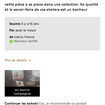
Occasion spéciale
cette pièce a sa place dans une collection. Sa qualité
et le savoir-faire de vos ateliers est un bonheur
Décrivez-vous
Guidé par la qualité
Soumis
il y a 16 ans
Par
jean le trésor
de
nancy france
Réviseur vérifié
Plus de détails
Le pour
Motif attrayant
Plaisir des yeux
en bonne
compagnie
Très bonne qualité
Continuer les achats
Oui, je recommande ce produit