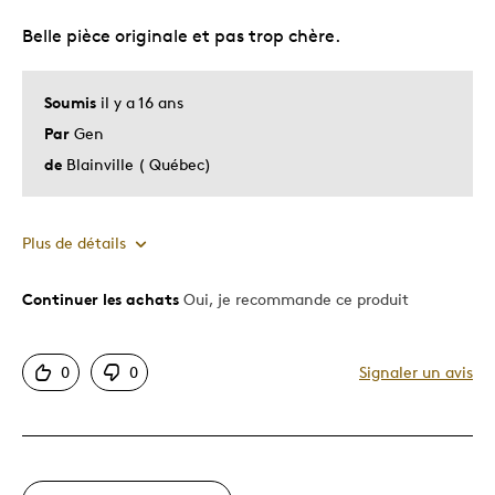
Cadeau de Noël
Belle pièce originale et pas trop chère.
Cadeau pour enfant
Soumis
il y a 16 ans
Décrivez-vous
Guidé par la qualité
Par
Gen
de
Blainville ( Québec)
Plus de détails
Continuer les achats
Oui, je recommande ce produit
Le pour
Motif attrayant
0
0
Signaler un avis
Original
Les meilleures utilisations
Cadeau de Noël