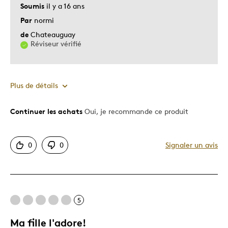
Cadeau pour enfant
Soumis
il y a 16 ans
Occasion spéciale
Par
normi
de
Chateauguay
Décrivez-vous
Guidé par la qualité
Réviseur vérifié
Plus de détails
Continuer les achats
Oui, je recommande ce produit
Le pour
Motif attrayant
0
0
Signaler un avis
Le contre
Dispendieux
5
Les meilleures utilisations
Ma fille l'adore!