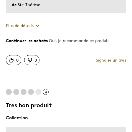
de
Ste-Thérèse
Plus de détails
Continuer les achats
Oui, je recommande ce produit
Le pour
Bonne valeur
0
0
Signaler un avis
Motif attrayant
Original
Très bonne qualité
Unique en son genre
4
Tres bon produit
Les meilleures utilisations
Collection
Cadeau de Noël
Cadeau pour adulte