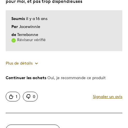
pour moi, et pas trop dispendieuses
Soumis
il y a 16 ans
Par
Jocewinnie
de
Terrebonne
Réviseur vérifié
Plus de détails
Continuer les achats
Oui, je recommande ce produit
Le pour
Bonne valeur
1
0
Signaler un avis
Motif attrayant
Original
Très bonne qualité
Unique en son genre