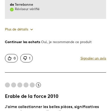
de
Terrebonne
Réviseur vérifié
Plus de détails
Continuer les achats
Oui, je recommande ce produit
Le pour
Motif attrayant
0
1
Signaler un avis
Très bonne qualité
Les meilleures utilisations
5
Construire une collection
Erable de la force 2010
Décrivez-vous
Grand-père collectionneur
J'aime collectionner les belles pièces, significatives