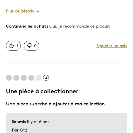
Plus de détails
Continuer les achats
Oui, je recommande ce produit
Le pour
Original
1
0
Signaler un avis
Le contre
Dispendieux
4
Les meilleures utilisations
Une pièce à collectionner
Cadeau de Noël
Une pièce superbe à ajouter à ma collection.
Décrivez-vous
Guidé par la qualité
Soumis
il y a 16 ans
Par
G*2