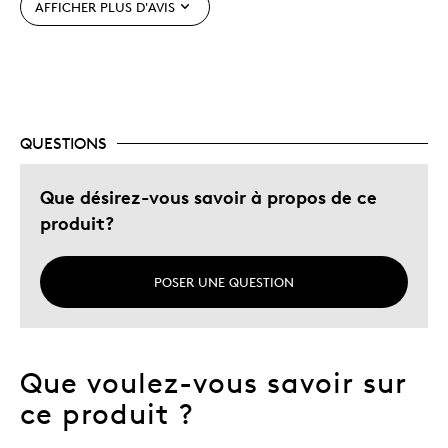
AFFICHER PLUS D'AVIS
Les meilleures utilisations
Cadeau de Noël
Cadeau pour adulte
Occasion spéciale
QUESTIONS
Décrivez-vous
Chasseur d'aubaines, Guidé par la
Que désirez-vous savoir à propos de ce
qualité
produit?
POSER UNE QUESTION
Que voulez-vous savoir sur
ce produit ?