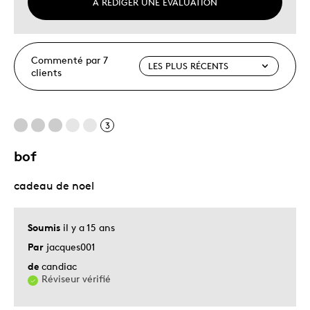
À RÉDIGER UNE ÉVALUATION
Commenté par 7
clients
3
bof
cadeau de noel
Soumis
il y a 15 ans
Par
jacques001
de
candiac
Réviseur vérifié