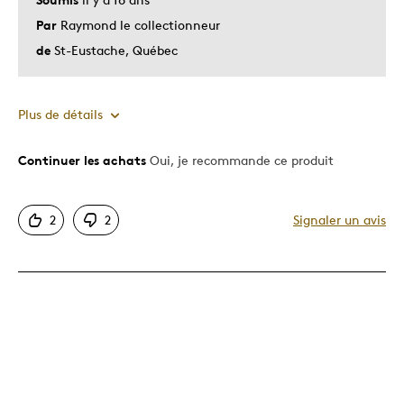
Par
Raymond le collectionneur
de
St-Eustache, Québec
Plus de détails
Continuer les achats
Oui, je recommande ce produit
Le pour
Motif attrayant
2
2
Signaler un avis
Le contre
Dispendieux
Les meilleures utilisations
Cadeau pour adulte