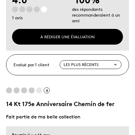
des répondants
recommanderaient à un
1 avis
ami
À RÉDIGER UNE ÉVALUATION
Evalué par 1 client
4
14 Kt 175e Anniversaire Chemin de fer
Fait partie de ma belle collection
Soumis
il y a 16 ans