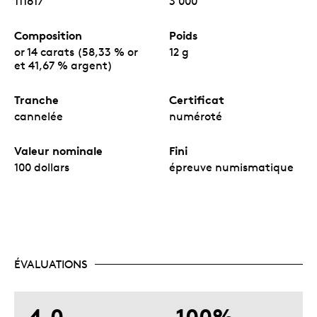
111617
3 000
Composition
Poids
or 14 carats (58,33 % or
12 g
et 41,67 % argent)
Tranche
Certificat
cannelée
numéroté
Valeur nominale
Fini
100 dollars
épreuve numismatique
ÉVALUATIONS
4.0
100%