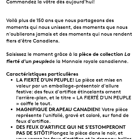
Commandez la vôtre dès aujourd'hui!
Voilà plus de 150 ans que nous partageons des
moments qui nous unissent, des moments que nous
n'oublierons jamais et des moments qui nous rendent
fiers d'être Canadiens.
pièce de collection
La
Saisissez le moment grâce à la
fierté d'un peuple
de la Monnaie royale canadienne.
Caractéristiques particulières
LA FIERTÉ D'UN PEUPLE!
La
pièce est mise en
valeur par un emballage-présentoir d'allure
festive: des feux d'artifice étincelants ornent
l'arrière-plan, et le titre « LA FIERTÉ D'UN PEUPLE
» coiffe le tout.
MAGNIFIQUE DRAPEAU CANADIEN!
Votre pièce
représente l'unifolié, gravé et coloré, sur fond de
feux d'artifice.
DES FEUX D'ARTIFICE QUI NE S'ESTOMPERONT
PAS DE SITÔT!
Plongez la pièce dans le noir, et
vous verrez les feux d'artifice et le drapeau briller,