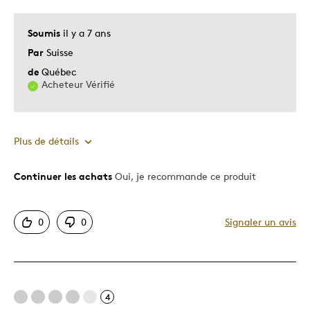
Décrivez-vous
Guidé par la qualité
Soumis
il y a 7 ans
Par
Suisse
de
Québec
Acheteur Vérifié
Plus de détails
Continuer les achats
Oui, je recommande ce produit
Le pour
Motif attrayant
0
0
Signaler un avis
Original
Unique en son genre
Les meilleures utilisations
4