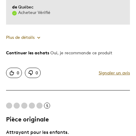
de
Québec
Acheteur Vérifié
Plus de détails
Continuer les achats
Oui, je recommande ce produit
Le pour
Bonne valeur
0
0
Signaler un avis
Motif attrayant
Original
Très bonne qualité
5
Les meilleures utilisations
Pièce originale
Cadeau pour enfant
Attrayant pour les enfants.