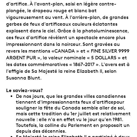
d'artifice. À l'avant-plan, saisi en légère contre-
plongée, le drapeau rouge et blanc bat
vigoureusement au vent. À l'arrière-plan, de grandes
gerbes de feux d'artificeaux couleurs éclatantes
explosent dans le ciel. Grâce à la photoluminescence,
ces feux d'artifice révèlent un spectacle encore plus
impressionnant dans la noirceur. Sont gravées au
revers les mentions «CANADA » et « FINE SILVER 9999
ARGENT PUR », la valeur nominale « 5 DOLLARS » et
les dates commémoratives « 1867-2017 ». L'avers est à
l'effigie de Sa Majesté la reine Elizabeth II, selon
Susanna Blunt.
Le saviez-vous?
De nos jours, que les grandes villes canadiennes
tiennent d'impressionnants feux d'artificepour
souligner la fête du Canada semble aller de soi,
mais cette tradition du 1er juillet est relativement
nouvelle : elle n'a en effet vu le jour qu'en 1981.
Toutefois, la colline du Parlement en proposait un
depuis des décennies.
Sa Majesté la reine Elizabeth II a participé à deux