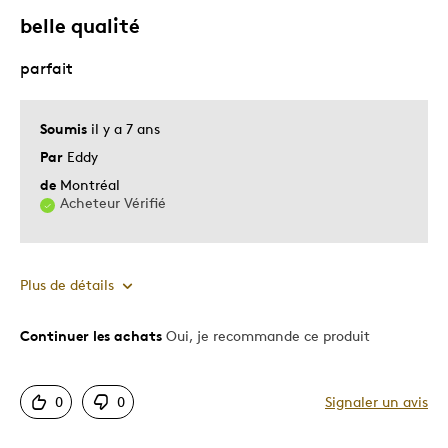
Collection personnelle
belle qualité
Décrivez-vous
Chasseur d'aubaines, Pièces coups de
parfait
cœur
Soumis
il y a 7 ans
Par
Eddy
de
Montréal
Acheteur Vérifié
Plus de détails
Continuer les achats
Oui, je recommande ce produit
Le pour
Motif attrayant
0
0
Signaler un avis
Les meilleures utilisations