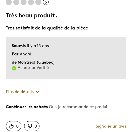
5
Très beau produit.
Les meilleures utilisations
Très satisfait de la qualité de la pièce.
Collection
Décrivez-vous
Les Motifs Spéciaux
Soumis
il y a 15 ans
Par
André
de
Montréal (Québec)
Acheteur Vérifié
Plus de détails
Continuer les achats
Oui, je recommande ce produit
Le pour
Bonne valeur
0
0
Signaler un avis
Motif attrayant