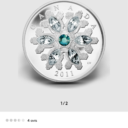
1
/
2
4 avis