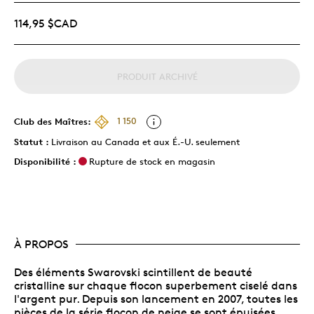
114,95 $CAD
PRODUIT ARCHIVÉ
Club des Maîtres:
1 150
Statut :
Livraison au Canada et aux É.-U. seulement
Disponibilité :
Rupture de stock en magasin
À PROPOS
Des éléments Swarovski scintillent de beauté
cristalline sur chaque flocon superbement ciselé dans
l'argent pur. Depuis son lancement en 2007, toutes les
pièces de la série flocon de neige se sont épuisées.