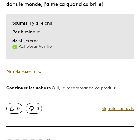
dans le monde, j'aime ca quand ca brille!
Soumis
il y a 14 ans
Par
kiminoue
de
st-jerome
Acheteur Vérifié
Plus de détails
Continuer les achats
Oui, je recommande ce produit
Le pour
Bonne valeur
0
0
Signaler un avis
Motif attrayant
Original
Très bonne qualité
Unique en son genre