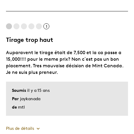
Original
Très bonne qualité
Unique en son genre
1
Tirage trop haut
Les meilleures utilisations
Auparavent le tirage était de 7,500 et la ca passe a
Cadeau pour adulte
15,000!!!! pour le meme prix? Non c`est pas un bon
Décrivez-vous
Chasseur d'aubaines, Guidé par la
placement. Tres mauvaise décision de Mint Canada.
qualité
Je ne suis plus preneur.
Soumis
il y a 15 ans
Par
jaykanada
de
mtl
Plus de détails