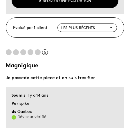
À RÉDIGER UNE ÉVALUATION
Evalué par 1 client
5
Magnigique
Je possede cette piece et en suis tres fier
Soumis
il y a 14 ans
Par
spike
de
Québec
Réviseur vérifié