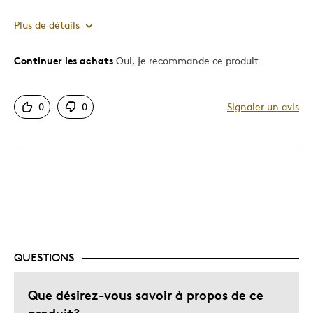
Plus de détails
Continuer les achats
Oui, je recommande ce produit
Le pour
Très bonne qualité
0
0
Signaler un avis
Les meilleures utilisations
Cadeau de Noël
Décrivez-vous
Guidé par la qualité
QUESTIONS
Que désirez-vous savoir à propos de ce
produit?