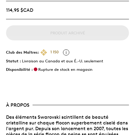
114,95 $CAD
PRODUIT ARCHIVÉ
Club des Maîtres:
1 150
Statut :
Livraison au Canada et aux É.-U. seulement
Disponibilité :
Rupture de stock en magasin
À PROPOS
Des éléments Swarovski scintillent de beauté
cristalline sur chaque flocon superbement ciselé dans
l'argent pur. Depuis son lancement en 2007, toutes les
pièces de la série flocon de neige se sont épuisées.