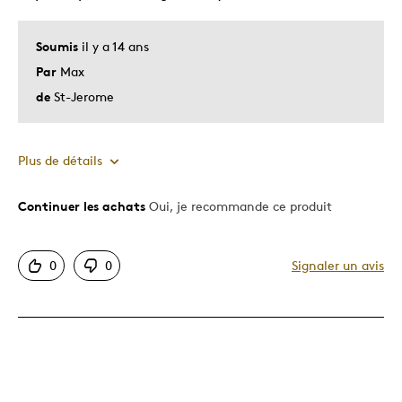
Soumis
il y a 14 ans
Par
Max
de
St-Jerome
Plus de détails
Continuer les achats
Oui, je recommande ce produit
Le pour
Bonne valeur
0
0
Signaler un avis
Motif attrayant
Original
Très bonne qualité
Unique en son genre
Décrivez-vous
Chasseur d'aubaines, Guidé par la