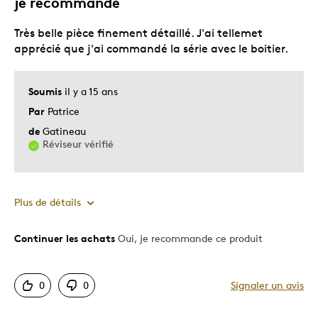
je recommande
qualité
Très belle pièce finement détaillé. J'ai tellemet
apprécié que j'ai commandé la série avec le boitier.
Soumis
il y a 15 ans
Par
Patrice
de
Gatineau
Réviseur vérifié
Plus de détails
Continuer les achats
Oui, je recommande ce produit
Le pour
Bonne valeur
0
0
Signaler un avis
Motif attrayant
Original