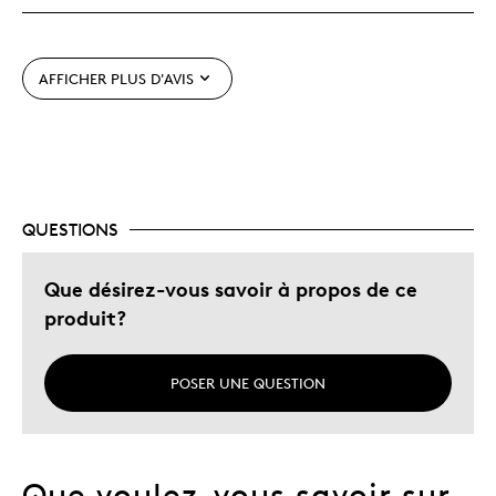
Très bonne qualité
Unique en son genre
AFFICHER PLUS D'AVIS
Les meilleures utilisations
Collection
Décrivez-vous
Chasseur d'aubaines, Guidé par la
QUESTIONS
qualité
Que désirez-vous savoir à propos de ce
produit?
POSER UNE QUESTION
Que voulez-vous savoir sur