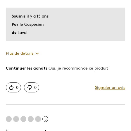
Soumis
il y a 15 ans
Par
le Gaspésien
de
Laval
Plus de détails
Continuer les achats
Oui, je recommande ce produit
Le pour
Bonne valeur
0
0
Signaler un avis
Motif attrayant
Original
Très bonne qualité
Unique en son genre
5
Décrivez-vous
Chasseur d'aubaines, Guidé par la