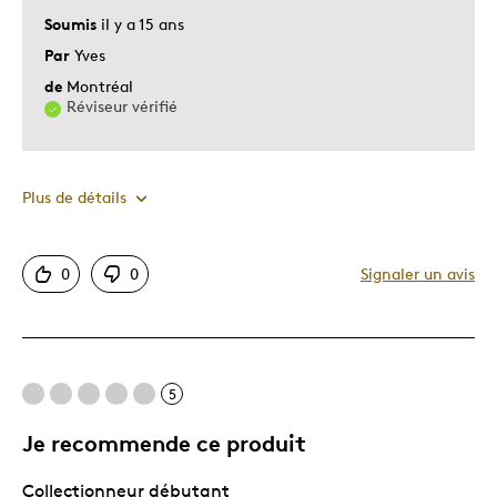
Soumis
il y a 15 ans
Par
Yves
de
Montréal
Réviseur vérifié
Plus de détails
Le pour
0
0
Signaler un avis
Unique en son genre
5
Je recommende ce produit
Collectionneur débutant