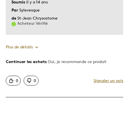
Soumis
il y a 14 ans
Par
Sylevesque
de
St-Jean Chrysostome
Acheteur Vérifié
Plus de détails
Continuer les achats
Oui, je recommande ce produit
Le pour
Bonne valeur
0
0
Signaler un avis
Motif attrayant
Original
Très bonne qualité
Unique en son genre
Le contre