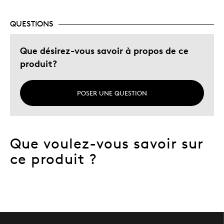
Trop petit
QUESTIONS
Les meilleures utilisations
Que désirez-vous savoir à propos de ce
produit?
Cadeau pour adulte
Décrivez-vous
Guidé par la qualité
POSER UNE QUESTION
Que voulez-vous savoir sur
ce produit ?