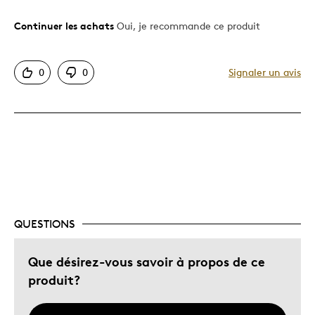
Continuer les achats
Oui, je recommande ce produit
Le pour
Bonne valeur
0
0
Signaler un avis
Motif attrayant
Original
Très bonne qualité
Unique en son genre
Les meilleures utilisations
Cadeau de Noël
QUESTIONS
Cadeau pour adulte
Décrivez-vous
Que désirez-vous savoir à propos de ce
Guidé par la qualité
produit?