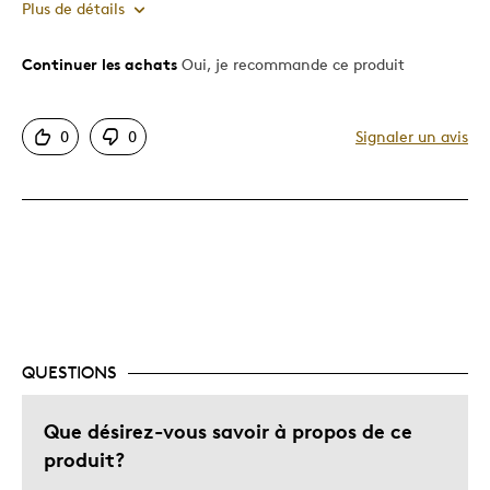
Plus de détails
Continuer les achats
Oui, je recommande ce produit
Le pour
Motif attrayant
0
0
Signaler un avis
Très bonne qualité
Unique en son genre
Les meilleures utilisations
Cadeau pour adulte
Décrivez-vous
Guidé par la qualité
QUESTIONS
Que désirez-vous savoir à propos de ce
produit?