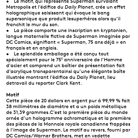
• Le motif, qui représente Superman survolant
Metropolis et l’édifice du
Daily Planet
, crée un effet
holographique saisissant qui évoque le bang
supersonique que produit lesuperhéros alors qu’il
franchit le mur du son.
• La pièce comporte une inscription en kryptonien,
langue maternelle fictive de Superman imaginée par
DC Comics, signifiant « Superman, 75 ans déjà » en
français et en anglais.
• Le splendide emballage a été conçu tout
spécialement pour le 75
anniversaire de l’Homme
E
d’acier et comprend un boîtier de présentation fait
d’acrylique transparentainsi qu’une élégante boîte
illustrée montrant l’édifice du Daily Planet, lieu
detravail du reporter Clark Kent.
Motif
Cette pièce de 20 dollars en argent pur à 99,99 % fait
38 millimètres de diamètre et a un poids métallique
de 31,39 grammes.C’est la première pièce du monde
ornée d’un hologramme achromatique et la première
des pièces de la Monnaie royale canadienne frappées
à l’image de Superman. Le motif au revers, fourni par
DC Comics/Warner Brothers, met en vedette