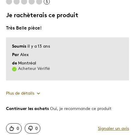
5
Je rachèterais ce produit
Très Belle pièce!
Soumis
il y a 13 ans
Par
Alex
de
Montréal
Acheteur Vérifié
Plus de détails
Continuer les achats
Oui, je recommande ce produit
Le pour
Motif attrayant
0
0
Signaler un avis
Très bonne qualité