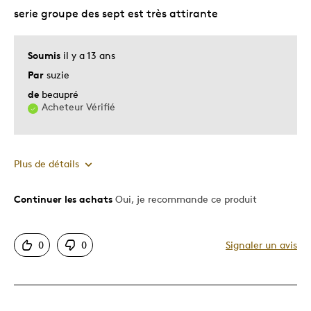
serie groupe des sept est très attirante
Soumis
il y a 13 ans
Par
suzie
de
beaupré
Acheteur Vérifié
Plus de détails
Continuer les achats
Oui, je recommande ce produit
Le pour
Motif attrayant
0
0
Signaler un avis
Très bonne qualité
Unique en son genre
Décrivez-vous
Chasseur d'aubaines, Guidé par la