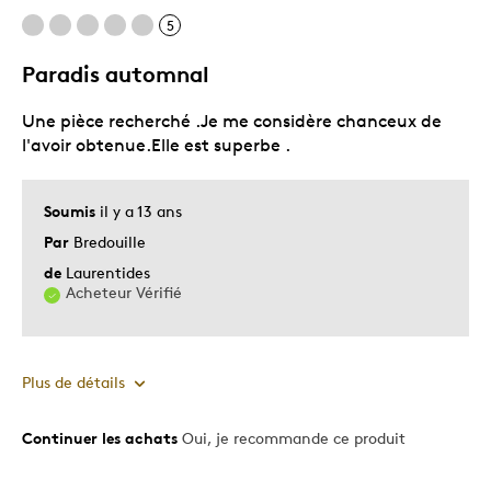
Unique en son genre
5
Paradis automnal
Les meilleures utilisations
Une pièce recherché .Je me considère chanceux de
Cadeau pour adulte
l'avoir obtenue.Elle est superbe .
Occasion spéciale
Décrivez-vous
Guidé par la qualité
Soumis
il y a 13 ans
Par
Bredouille
de
Laurentides
Acheteur Vérifié
Plus de détails
Continuer les achats
Oui, je recommande ce produit
Le pour
Bonne valeur