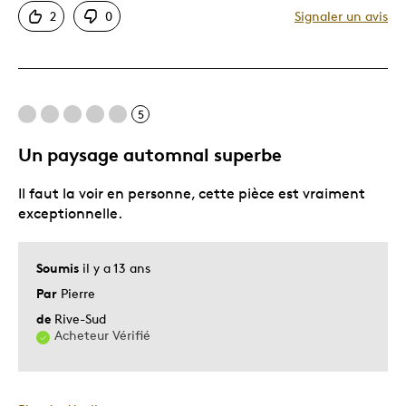
2
0
Signaler un avis
Motif attrayant
Original
Très bonne qualité
Une Vraiment Belle Pièce
5
Unique en son genre
Un paysage automnal superbe
Les meilleures utilisations
Il faut la voir en personne, cette pièce est vraiment
exceptionnelle.
Gout Personnel
Décrivez-vous
Guidé par la qualité
Soumis
il y a 13 ans
Par
Pierre
de
Rive-Sud
Acheteur Vérifié