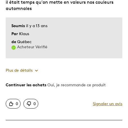
il était temps qu'on mette en valeurs nos couleurs
automnales
Soumis
il y a 13 ans
Par
Klaus
de
Québec
Acheteur Vérifié
Plus de détails
Continuer les achats
Oui, je recommande ce produit
Le pour
Bonne valeur
0
0
Signaler un avis
Motif attrayant
Original
Très bonne qualité