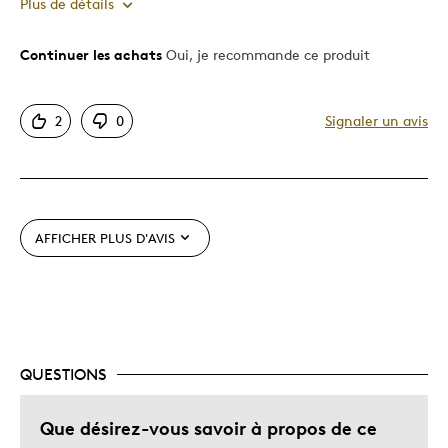
Plus de détails
Continuer les achats
Oui, je recommande ce produit
Le pour
Bonne valeur
2
0
Signaler un avis
Motif attrayant
Original
Très bonne qualité
Unique en son genre
AFFICHER PLUS D'AVIS
Les meilleures utilisations
Cadeau pour adulte
Occasion spéciale
QUESTIONS
Décrivez-vous
Chasseur d'aubaines, Guidé par la
qualité
Que désirez-vous savoir à propos de ce