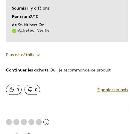
Les meilleures utilisations
Soumis
il y a 13 ans
Par
cram2710
Cadeau pour adulte
de
St-Hubert Qc
Occasion spéciale
Acheteur Vérifié
Décrivez-vous
Chasseur d'aubaines, Guidé par la
qualité
Plus de détails
Continuer les achats
Oui, je recommande ce produit
Le pour
Original
0
0
Signaler un avis
Les meilleures utilisations
Occasion spéciale
5
Décrivez-vous
Chasseur d'aubaines