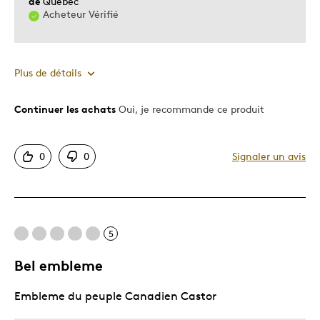
de
Québec
Acheteur Vérifié
Plus de détails
Continuer les achats
Oui, je recommande ce produit
Le pour
Bonne valeur
0
0
Signaler un avis
Motif attrayant
Original
Très bonne qualité
Unique en son genre
5
Bel embleme
Le contre
Embleme du peuple Canadien Castor
Dispendieux