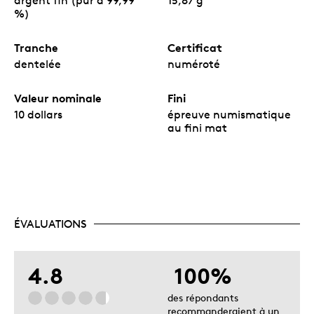
argent fin (pur à 99,99
15,87 g
%)
Tranche
Certificat
dentelée
numéroté
Valeur nominale
Fini
10 dollars
épreuve numismatique
au fini mat
ÉVALUATIONS
4.8
100%
des répondants
recommanderaient à un