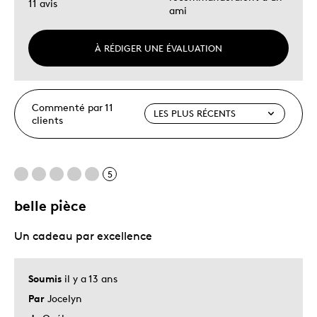
11 avis
ami
À RÉDIGER UNE ÉVALUATION
Commenté par 11
clients
5
belle pièce
Un cadeau par excellence
Soumis
il y a 13 ans
Par
Jocelyn