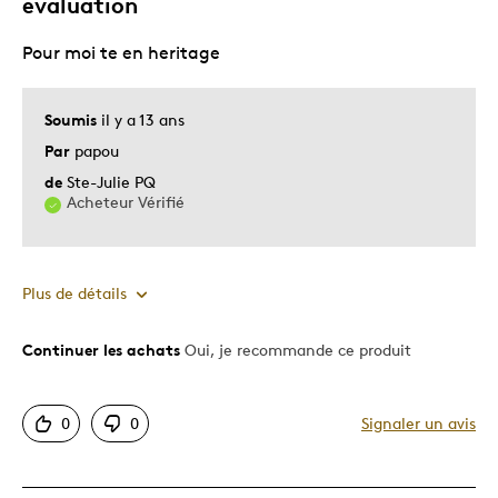
evaluation
Pour moi te en heritage
Soumis
il y a 13 ans
Par
papou
de
Ste-Julie PQ
Acheteur Vérifié
Plus de détails
Continuer les achats
Oui, je recommande ce produit
Le pour
Bonne valeur
0
0
Signaler un avis
Motif attrayant
Original
Très bonne qualité