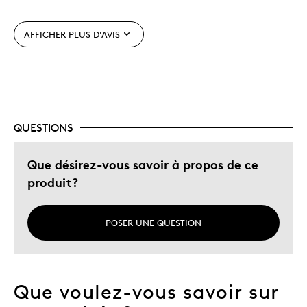
Unique en son genre
AFFICHER PLUS D'AVIS
Le contre
Difficile à personnaliser
QUESTIONS
Les meilleures utilisations
Cadeau pour adulte
Que désirez-vous savoir à propos de ce
Occasion spéciale
produit?
Décrivez-vous
Chasseur d'aubaines, Guidé par la
qualité
POSER UNE QUESTION
Que voulez-vous savoir sur