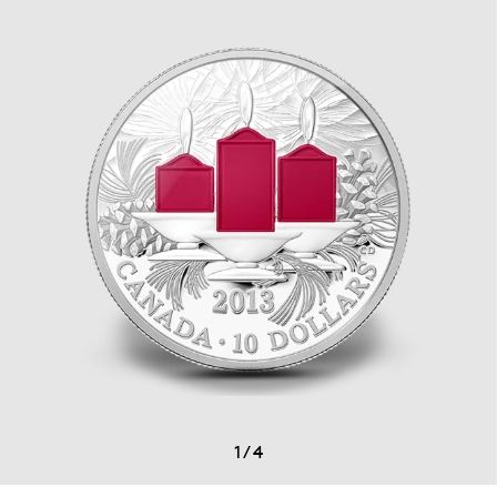
1
/
4