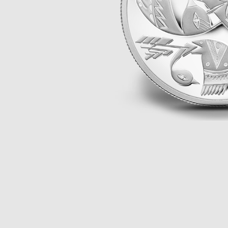
Année lunaire
Glossaire de termes
d’investissement
TOUS LES THÈMES