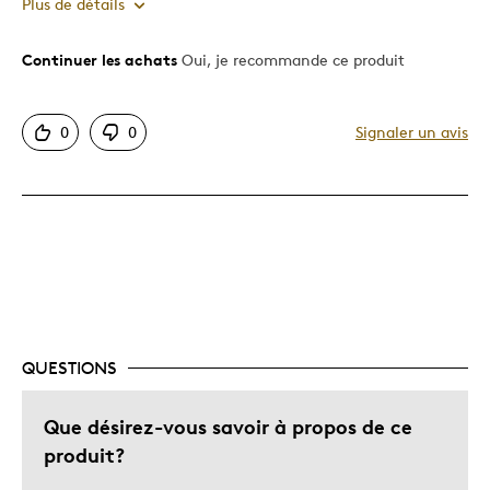
Plus de détails
Continuer les achats
Oui, je recommande ce produit
Le pour
Original
0
0
Signaler un avis
Les meilleures utilisations
Occasion spéciale
QUESTIONS
Que désirez-vous savoir à propos de ce
produit?