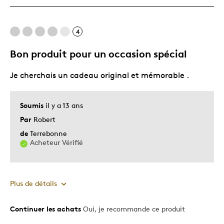
Très bonne qualité
Unique en son genre
4
Bon produit pour un occasion spécial
Les meilleures utilisations
Je cherchais un cadeau original et mémorable .
Très Belle Présentation P
Décrivez-vous
Guidé par la qualité
Soumis
il y a 13 ans
Par
Robert
de
Terrebonne
Acheteur Vérifié
Plus de détails
Continuer les achats
Oui, je recommande ce produit
Le pour