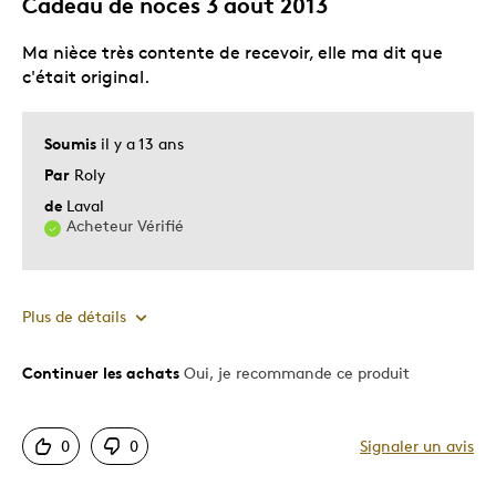
Cadeau de noces 3 aout 2013
Les meilleures utilisations
Ma nièce très contente de recevoir, elle ma dit que
Cadeau pour adulte
c'était original.
Occasion spéciale
Décrivez-vous
Guidé par l'originalité
Soumis
il y a 13 ans
Par
Roly
de
Laval
Acheteur Vérifié
Plus de détails
Continuer les achats
Oui, je recommande ce produit
Le pour
Bonne valeur
0
0
Signaler un avis
Motif attrayant
Original