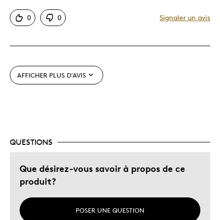
Original
0
0
Signaler un avis
Les meilleures utilisations
Occasion spéciale
AFFICHER PLUS D'AVIS
Décrivez-vous
Guidé par la qualité
QUESTIONS
Que désirez-vous savoir à propos de ce
produit?
POSER UNE QUESTION