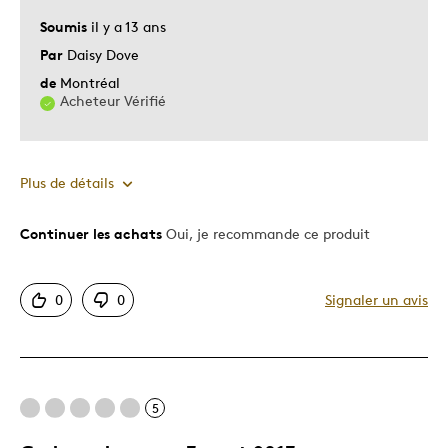
Soumis
il y a 13 ans
Par
Daisy Dove
de
Montréal
Acheteur Vérifié
Plus de détails
Continuer les achats
Oui, je recommande ce produit
Le pour
Bonne valeur
0
0
Signaler un avis
Motif attrayant
Original
Très bonne qualité
Unique en son genre
5