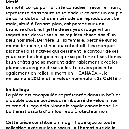
Motif
Le motif, conçu par l'artiste canadien Trevor Tennant,
représente dans toute sa splendeur colorée un couple
de canards branchus en période de reproduction. Le
mâle, situé à l'avant-plan, est perché sur une
branche d'arbre. Il jette de ses yeux rouge vif un
regard par-dessus ses ailes repliées et son dos d'un
bleu noir irisé. Derrière lui, la femelle, perchée sur la
même branche, est vue du côté droit. Les marques
blanches distinctives qui dessinent le contour de ses
yeux, son bec indigo ainsique sa poitrine et ses flancs
brun châtaigne se marient admirablement avec les
plumes aubergine de ses ailes. Le revers présente
également en relief la mention « CANADA », le
millésime « 2013 » et la valeur nominale « 25 CENTS ».
Emballage
La pièce est encapsulée et présentée dans un boîtier
à double coque bordeaux rembourré de velours noir
et orné du logo dela Monnaie royale canadienne. Le
boîtierest assorti d’un fourreau protecteur noir.
Cette pièce constitue un magnifique ajoutà toute
collection axée sur les oiseaux, la thématique de la