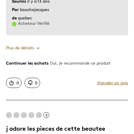
Soumis
il y a 13 ans
Par
bouchejacques
de
quebec
Acheteur Vérifié
Plus de détails
Continuer les achats
Oui, je recommande ce produit
Le pour
Motif attrayant
0
0
Signaler un avis
Unique en son genre
Le contre
5
Rien A Redir
j adore les pieces de cette beautee
Les meilleures utilisations