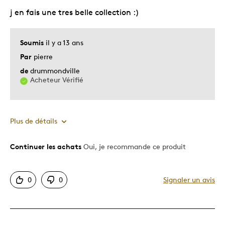
j en fais une tres belle collection :)
Colection
Soumis
il y a 13 ans
Décrivez-vous
Guidé par la qualité
Par
pierre
de
drummondville
Acheteur Vérifié
Plus de détails
Continuer les achats
Oui, je recommande ce produit
Le pour
Bonne valeur
0
0
Signaler un avis
Motif attrayant
Original
Très bonne qualité