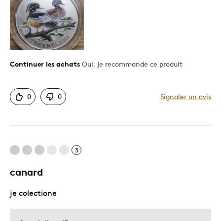
Motif attrayant
Très bonne qualité
Les meilleures utilisations
Continuer les achats
Oui, je recommande ce produit
Cadeau de Noël
0
0
Signaler un avis
3
canard
je colectione