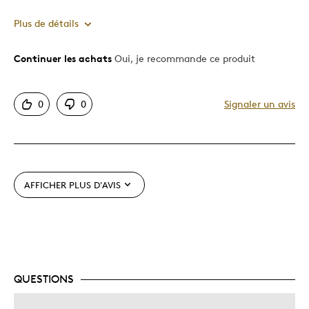
Plus de détails
Continuer les achats
Oui, je recommande ce produit
Le pour
Bonne valeur
0
0
Signaler un avis
Les meilleures utilisations
Cadeau pour adulte
AFFICHER PLUS D'AVIS
Décrivez-vous
Guidé par la qualité
QUESTIONS