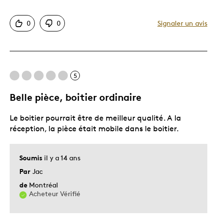
Bonne valeur
0
0
Signaler un avis
Motif attrayant
Original
Très bonne qualité
Unique en son genre
5
Belle pièce, boitier ordinaire
Les meilleures utilisations
Le boitier pourrait être de meilleur qualité. A la
Cadeau de Noël
réception, la pièce était mobile dans le boitier.
Cadeau pour adulte
Cadeau pour enfant
Soumis
il y a 14 ans
Occasion spéciale
Par
Jac
Décrivez-vous
Chasseur d'aubaines, Guidé par la
de
Montréal
qualité
Acheteur Vérifié