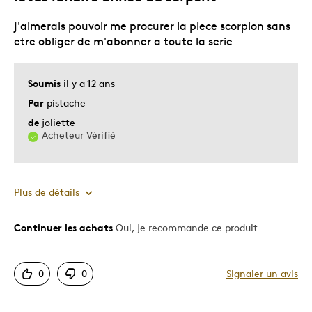
j'aimerais pouvoir me procurer la piece scorpion sans
etre obliger de m'abonner a toute la serie
Soumis
il y a 12 ans
Par
pistache
de
joliette
Acheteur Vérifié
Plus de détails
Continuer les achats
Oui, je recommande ce produit
Le pour
Motif attrayant
0
0
Signaler un avis
Original
Très bonne qualité