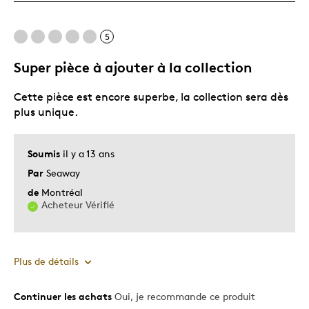
Unique en son genre
Décrivez-vous
Chasseur d'aubaines
5
Super pièce à ajouter à la collection
Cette pièce est encore superbe, la collection sera dès
plus unique.
Soumis
il y a 13 ans
Par
Seaway
de
Montréal
Acheteur Vérifié
Plus de détails
Continuer les achats
Oui, je recommande ce produit
Le pour