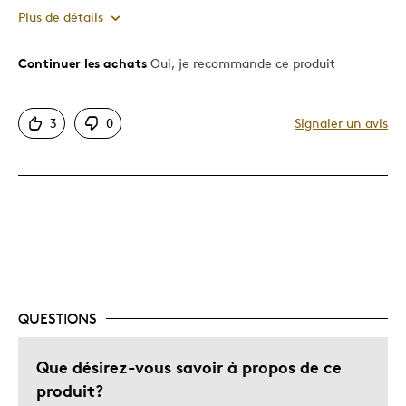
Plus de détails
Continuer les achats
Oui, je recommande ce produit
Le pour
Bonne valeur
3
0
Signaler un avis
Comme D'habitude La Monna
Motif attrayant
Original
Très bonne qualité
Unique en son genre
Les meilleures utilisations
QUESTIONS
Cadeau pour enfant
Décrivez-vous
Que désirez-vous savoir à propos de ce
Guidé par la qualité
produit?