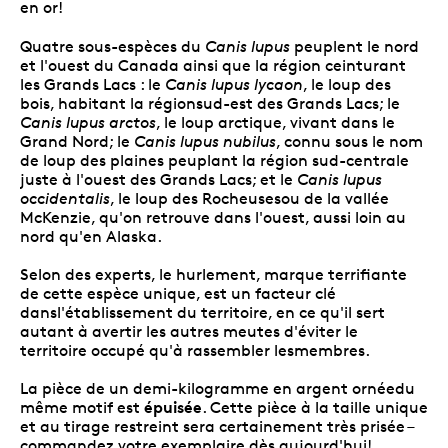
en or!
Quatre sous-espèces du
Canis lupus
peuplent le nord
et l'ouest du Canada ainsi que la région ceinturant
les Grands Lacs : le
Canis lupus lycaon
, le loup des
bois, habitant la régionsud-est des Grands Lacs; le
Canis lupus arctos
, le loup arctique, vivant dans le
Grand Nord; le
Canis lupus nubilus
, connu sous le nom
de loup des plaines peuplant la région sud-centrale
juste à l'ouest des Grands Lacs; et le
Canis lupus
occidentalis
, le loup des Rocheusesou de la vallée
McKenzie, qu'on retrouve dans l'ouest, aussi loin au
nord qu'en Alaska.
Selon des experts, le hurlement, marque terrifiante
de cette espèce unique, est un facteur clé
dansl'établissement du territoire, en ce qu'il sert
autant à avertir les autres meutes d'éviter le
territoire occupé qu'à rassembler lesmembres.
La pièce de un demi-kilogramme en argent ornéedu
épuisée
même motif est
. Cette pièce à la taille unique
et au tirage restreint sera certainement très prisée –
commandez votre exemplaire dès aujourd'hui!