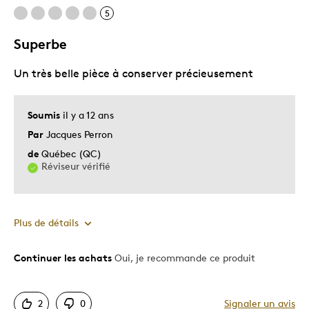
5
Superbe
Un très belle pièce à conserver précieusement
Soumis
il y a 12 ans
Par
Jacques Perron
de
Québec (QC)
Réviseur vérifié
Plus de détails
Continuer les achats
Oui, je recommande ce produit
Le pour
Beau Travail De Précision
2
0
Signaler un avis
Grand Souci Du Détail