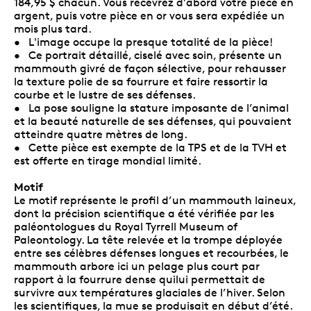
184,95 $ chacun. Vous recevrez d’abord votre pièce en
argent, puis votre pièce en or vous sera expédiée un
mois plus tard.
• L'image occupe la presque totalité de la pièce!
• Ce portrait détaillé, ciselé avec soin, présente un
mammouth givré de façon sélective, pour rehausser
la texture polie de sa fourrure et faire ressortir la
courbe et le lustre de ses défenses.
• La pose souligne la stature imposante de l’animal
et la beauté naturelle de ses défenses, qui pouvaient
atteindre quatre mètres de long.
• Cette pièce est exempte de la TPS et de la TVH et
est offerte en tirage mondial limité.
Motif
Le motif représente le profil d’un mammouth laineux,
dont la précision scientifique a été vérifiée par les
paléontologues du Royal Tyrrell Museum of
Paleontology. La tête relevée et la trompe déployée
entre ses célèbres défenses longues et recourbées, le
mammouth arbore ici un pelage plus court par
rapport à la fourrure dense quilui permettait de
survivre aux températures glaciales de l’hiver. Selon
les scientifiques, la mue se produisait en début d’été.