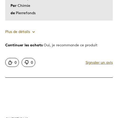
Par
Chimie
de
Pierrefonds
Plus de détails
Continuer les achats
Oui, je recommande ce produit
Le pour
Très bonne qualité
0
0
Signaler un avis
Unique en son genre
Les meilleures utilisations
Cadeau pour adulte
Décrivez-vous
Guidé par la qualité