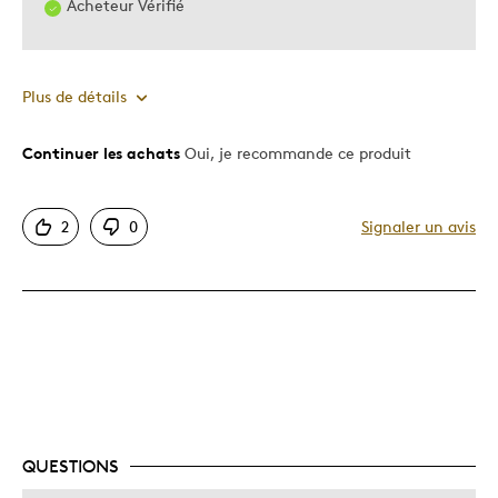
Acheteur Vérifié
Plus de détails
Continuer les achats
Oui, je recommande ce produit
Le pour
Original
2
0
Signaler un avis
Très bonne qualité
Unique en son genre
Le contre
Dispendieux
Décrivez-vous
Guidé par la qualité
QUESTIONS