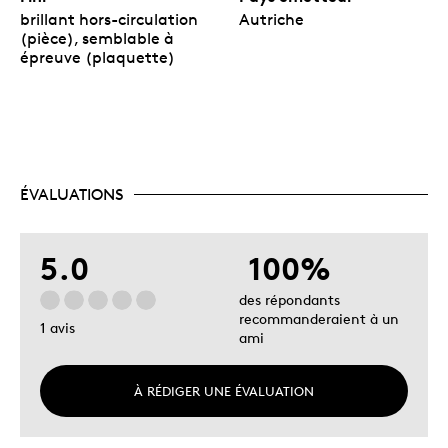
brillant hors-circulation
Autriche
(pièce), semblable à
épreuve (plaquette)
ÉVALUATIONS
5.0
100%
des répondants
recommanderaient à un
1 avis
ami
À RÉDIGER UNE ÉVALUATION