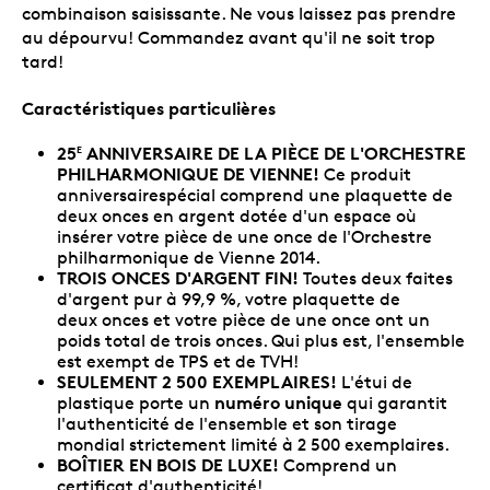
combinaison saisissante. Ne vous laissez pas prendre
au dépourvu! Commandez avant qu'il ne soit trop
tard!
Caractéristiques particulières
25
ANNIVERSAIRE DE LA PIÈCE DE L'ORCHESTRE
E
PHILHARMONIQUE DE VIENNE!
Ce produit
anniversairespécial comprend une plaquette de
deux onces en argent dotée d'un espace où
insérer votre pièce de une once de l'Orchestre
philharmonique de Vienne 2014.
TROIS ONCES D'ARGENT FIN!
Toutes deux faites
d'argent pur à 99,9 %, votre plaquette de
deux onces et votre pièce de une once ont un
poids total de trois onces. Qui plus est, l'ensemble
est exempt de TPS et de TVH!
SEULEMENT 2 500 EXEMPLAIRES!
L'étui de
numéro unique
plastique porte un
qui garantit
l'authenticité de l'ensemble et son tirage
mondial strictement limité à 2 500 exemplaires.
BOÎTIER EN BOIS DE LUXE!
Comprend un
certificat d'authenticité!