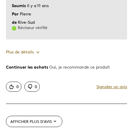
Soumis
il y a 11 ans
Décrivez-vous
Chasseur d'aubaines
Par
Pierre
de
Rive-Sud
Réviseur vérifié
Plus de détails
Continuer les achats
Oui, je recommande ce produit
Le pour
Bonne valeur
0
0
Signaler un avis
Motif attrayant
Original
Très bonne qualité
Unique en son genre
AFFICHER PLUS D'AVIS
Les meilleures utilisations