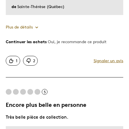
de
Sainte-Thérèse (Québec)
Plus de détails
Continuer les achats
Oui, je recommande ce produit
Le pour
Très bonne qualité
1
2
Signaler un avis
Le contre
Dispendieux
5
Les meilleures utilisations
Encore plus belle en personne
Cadeau de Noël
Très belle pièce de collection.
Cadeau pour adulte