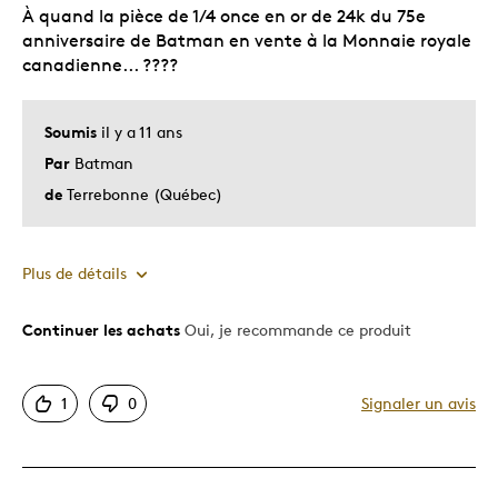
À quand la pièce de 1/4 once en or de 24k du 75e
anniversaire de Batman en vente à la Monnaie royale
canadienne... ????
Soumis
il y a 11 ans
Par
Batman
de
Terrebonne (Québec)
Plus de détails
Continuer les achats
Oui, je recommande ce produit
Le pour
Original
1
0
Signaler un avis
Les meilleures utilisations
Occasion spéciale