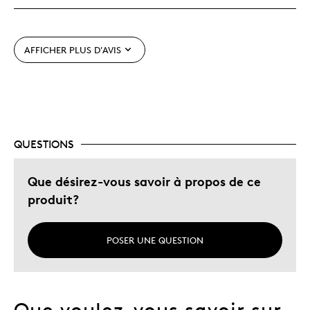
Les meilleures utilisations
Adultes
AFFICHER PLUS D'AVIS
Enfants plus âgés
Passe-temps
Étape de la vie
Décrivez-vous
Collectionneur, Grand-parent
QUESTIONS
Que désirez-vous savoir à propos de ce
produit?
POSER UNE QUESTION
Que voulez-vous savoir sur