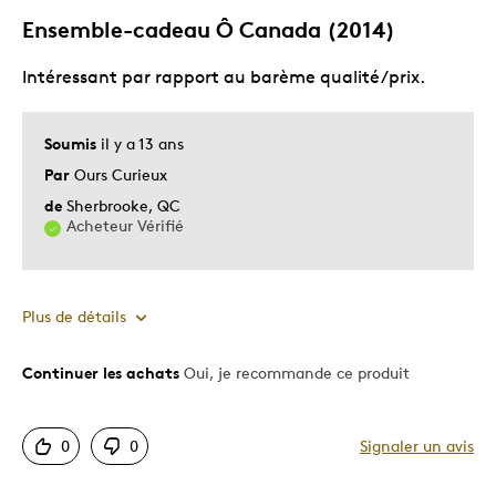
Jeunes enfants
Ensemble-cadeau Ô Canada (2014)
Souvenir
Intéressant par rapport au barème qualité/prix.
Décrivez-vous
Collectionneur
Soumis
il y a 13 ans
Par
Ours Curieux
de
Sherbrooke, QC
Acheteur Vérifié
Plus de détails
Continuer les achats
Oui, je recommande ce produit
Le pour
Détaillé
0
0
Signaler un avis
Excellente condition