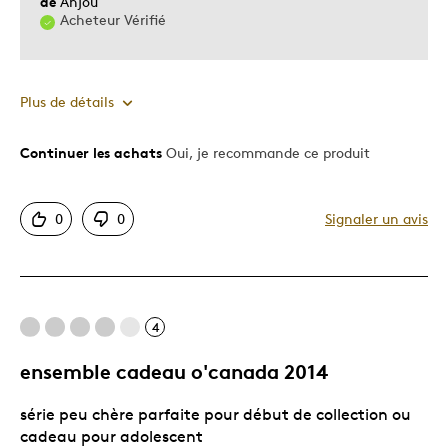
de
Anjou
Acheteur Vérifié
Plus de détails
Continuer les achats
Oui, je recommande ce produit
Le pour
Authentique
0
0
Signaler un avis
Excellente condition
Le contre
4
Manque de détails
ensemble cadeau o'canada 2014
Les meilleures utilisations
série peu chère parfaite pour début de collection ou
Souvenir
cadeau pour adolescent