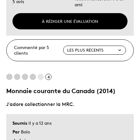
5 avis
ami
À RÉDIGER UNE ÉVALUATION
Commenté par 5
clients
4
Monnaie courante du Canada (2014)
J'adore collectionner la MRC.
Soumis
il y a 12 ans
Par
Bolo