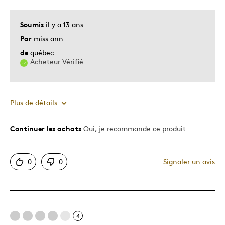
Décrivez-vous
Collectionneur, Grand-parent, Parent de
deux enfants ou plus, Parent qui
Soumis
il y a 13 ans
travaille, Parent à la maison, Soucieux
Par
miss ann
de l'éducation
de
québec
Acheteur Vérifié
Plus de détails
Continuer les achats
Oui, je recommande ce produit
Le pour
Détaillé
0
0
Signaler un avis
Excellente condition
Les meilleures utilisations
4
Adolescents