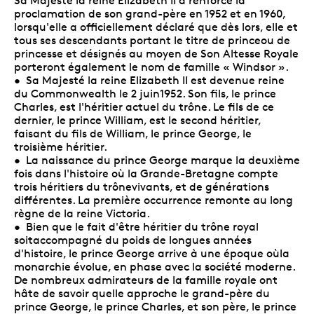
Sa Majesté la reine Elizabeth II a renforcé la
proclamation de son grand-père en 1952 et en 1960,
lorsqu'elle a officiellement déclaré que dès lors, elle et
tous ses descendants portant le titre de princeou de
princesse et désignés au moyen de Son Altesse Royale
porteront également le nom de famille « Windsor ».
• Sa Majesté la reine Elizabeth II est devenue reine
du Commonwealth le 2 juin1952. Son fils, le prince
Charles, est l'héritier actuel du trône. Le fils de ce
dernier, le prince William, est le second héritier,
faisant du fils de William, le prince George, le
troisième héritier.
• La naissance du prince George marque la deuxième
fois dans l'histoire où la Grande-Bretagne compte
trois héritiers du trônevivants, et de générations
différentes. La première occurrence remonte au long
règne de la reine Victoria.
• Bien que le fait d'être héritier du trône royal
soitaccompagné du poids de longues années
d'histoire, le prince George arrive à une époque oùla
monarchie évolue, en phase avec la société moderne.
De nombreux admirateurs de la famille royale ont
hâte de savoir quelle approche le grand-père du
prince George, le prince Charles, et son père, le prince