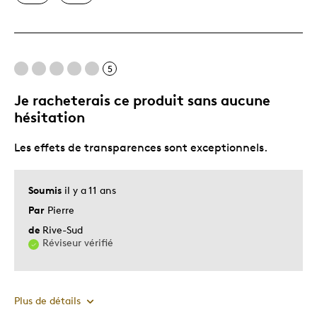
Les meilleures utilisations
5
Cadeau pour adulte
Je racheterais ce produit sans aucune
Décrivez-vous
Guidé par la qualité
hésitation
Les effets de transparences sont exceptionnels.
Soumis
il y a 11 ans
Par
Pierre
de
Rive-Sud
Réviseur vérifié
Plus de détails