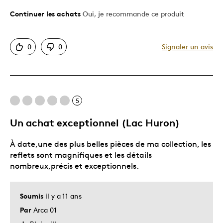
Continuer les achats
Oui, je recommande ce produit
Le pour
Bonne valeur
0
0
Signaler un avis
Motif attrayant
Original
Très bonne qualité
Unique en son genre
5
Un achat exceptionnel (Lac Huron)
Les meilleures utilisations
À date,une des plus belles pièces de ma collection, les
Cadeau pour adulte
reflets sont magnifiques et les détails
Occasion spéciale
nombreux,précis et exceptionnels.
Décrivez-vous
Chasseur d'aubaines, Guidé par la
qualité
Soumis
il y a 11 ans
Par
Arca 01