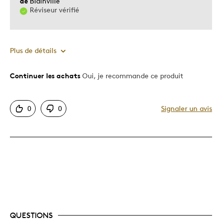
de
Blainville
Réviseur vérifié
Plus de détails
Continuer les achats
Oui, je recommande ce produit
Le pour
Motif attrayant
0
0
Signaler un avis
Très bonne qualité
Le contre
J'aurais Apprécié Voir Le
Les meilleures utilisations
Occasion spéciale
QUESTIONS