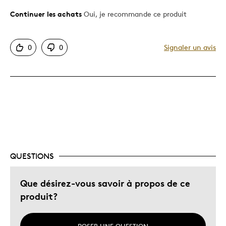
Continuer les achats
Oui, je recommande ce produit
Le pour
Bonne valeur
0
0
Signaler un avis
Motif attrayant
Très bonne qualité
Les meilleures utilisations
Cadeau de Noël
Cadeau pour adulte
Décrivez-vous
Chasseur d'aubaines
QUESTIONS
Que désirez-vous savoir à propos de ce
produit?
POSER UNE QUESTION