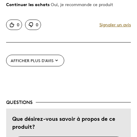
Continuer les achats
Oui, je recommande ce produit
Le pour
Motif attrayant
0
0
Signaler un avis
Très bonne qualité
Les meilleures utilisations
Cadeau de Noël
AFFICHER PLUS D'AVIS
Décrivez-vous
Guidé par la qualité
QUESTIONS
Que désirez-vous savoir à propos de ce
produit?