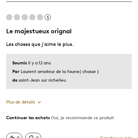
5
Le majestueux orignal
Les choses que j'aime le plus.
Soumis
il y a 12 ans
Par
Laurent amateur de la faune( chasse )
de
saint-Jean sur richelieu
Plus de détails
Continuer les achats
Oui, je recommande ce produit
Le pour
Bonne valeur
0
0
Signaler un avis