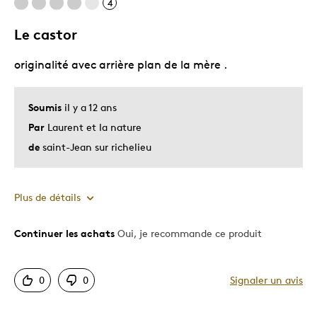
4
Le castor
originalité avec arrière plan de la mère .
Soumis
il y a 12 ans
Par
Laurent et la nature
de
saint-Jean sur richelieu
Plus de détails
Continuer les achats
Oui, je recommande ce produit
Le pour
Unique en son genre
0
0
Signaler un avis
Décrivez-vous
Guidé par la qualité