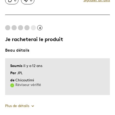
Motif attrayant
Original
Très bonne qualité
Unique en son genre
4
Je racheterai le produit
Les meilleures utilisations
Beau détails
Cadeau de Noël
Décrivez-vous
Guidé par la qualité
Soumis
il y a 12 ans
Par
JPL
de
Chicoutimi
Réviseur vérifié
Plus de détails