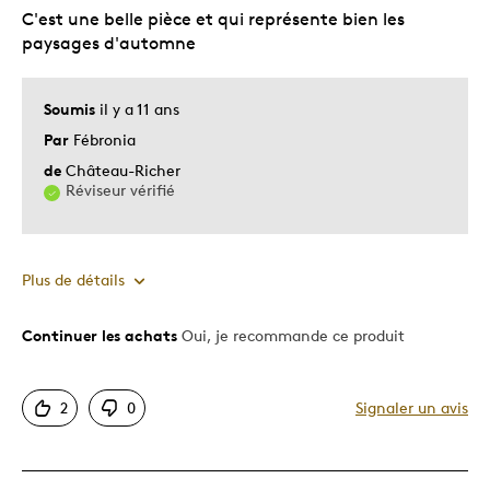
C'est une belle pièce et qui représente bien les
paysages d'automne
Soumis
il y a 11 ans
Par
Fébronia
de
Château-Richer
Réviseur vérifié
Plus de détails
Continuer les achats
Oui, je recommande ce produit
Le pour
Bonne valeur
2
0
Signaler un avis
Original
Unique en son genre