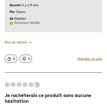
Soumis
il y a 9 ans
Par
Zazou
de
Quebec
Acheteur Vérifié
Plus de détails
Le pour
0
0
Signaler un avis
Unique en son genre
Décrivez-vous
Guidé par la qualité
5
Je rachèterais ce produit sans aucune
hésitation