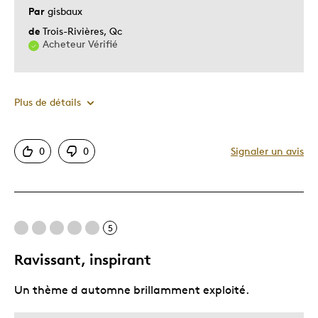
Par
gisbaux
de
Trois-Rivières, Qc
Acheteur Vérifié
Plus de détails
Le pour
0
0
Signaler un avis
Original
Très bonne qualité
5
Le contre
Ravissant, inspirant
Trop petit
Un thème d automne brillamment exploité.
Décrivez-vous
Guidé par la qualité, la beauté de la
pièçe