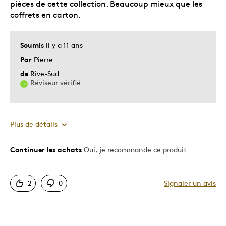
pièces de cette collection. Beaucoup mieux que les
qualité
coffrets en carton.
Soumis
il y a 11 ans
Par
Pierre
de
Rive-Sud
Réviseur vérifié
Plus de détails
Continuer les achats
Oui, je recommande ce produit
Le pour
Bonne valeur
2
0
Signaler un avis
Motif attrayant
Original
Très bonne qualité