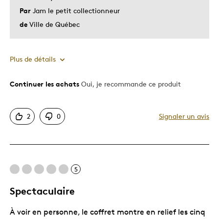
Par
Jam le petit collectionneur
A Soi-même
de
Ville de Québec
Cadeau de Noël
Cadeau pour adulte
Cadeau pour enfant
Plus de détails
Occasion spéciale
Continuer les achats
Oui, je recommande ce produit
Le pour
Décrivez-vous
Chasseur d'aubaines, Guidé par la
qualité
Bonne valeur
2
0
Signaler un avis
Motif attrayant
Original
Très bonne qualité
5
Les meilleures utilisations
Spectaculaire
Cadeau pour adulte
À voir en personne, le coffret montre en relief les cinq
Décrivez-vous
Chasseur d'aubaines, Guidé par la