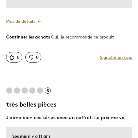
Plus de détails
Continuer les achats
Oui, je recommande ce produit
Le pour
Bonne valeur
0
0
Signaler un avis
Motif attrayant
Original
Très bonne qualité
Unique en son genre
5
très belles pièces
Le contre
J'aime bien ces séries avec un coffret. Le prix me va
Aucun
Les meilleures utilisations
Soumis
il y a 11 ans