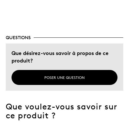
Unique en son genre
Les meilleures utilisations
Cadeau pour adulte
QUESTIONS
Occasion spéciale
Décrivez-vous
Que désirez-vous savoir à propos de ce
Chasseur d'aubaines, Guidé par la
qualité
produit?
POSER UNE QUESTION
Que voulez-vous savoir sur
ce produit ?