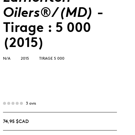
Oilers®/(MD)
-
Tirage : 5 000
(2015)
N/A
2015
TIRAGE 5 000
3 avis
74,95 $CAD